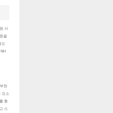
원 서
금증을
계도
NH
풍부한
든 요소
를 통
고 스