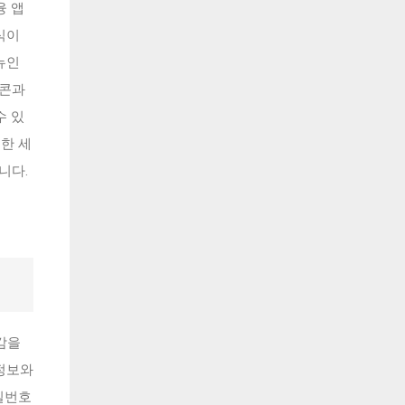
융 앱
식이
뉴인
이콘과
수 있
러한 세
니다.
감을
정보와
밀번호