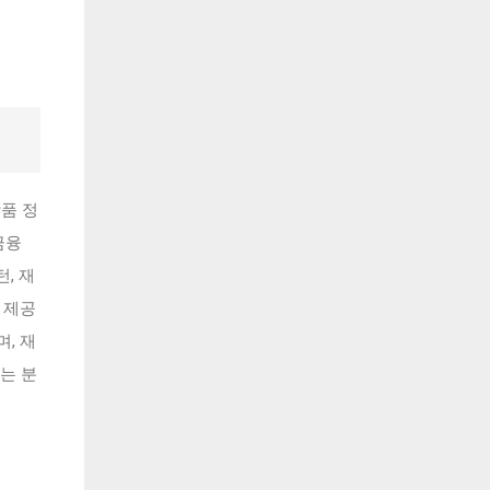
품 정
금융
, 재
 제공
, 재
는 분