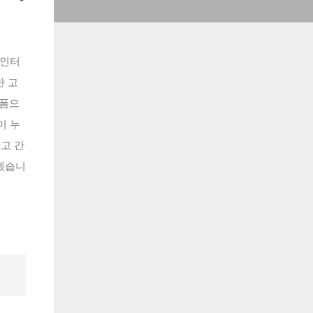
 인터
한 고
랫폼으
이 누
고 간
겠습니