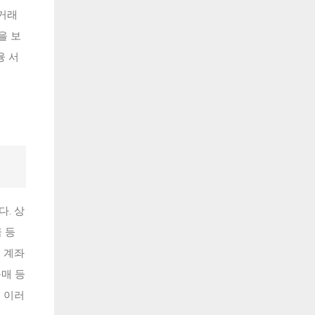
 거래
을 보
융 서
. 상
 등
번 계좌
구매 등
 이러