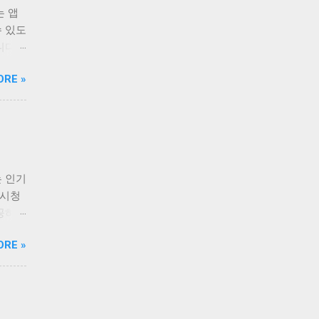
는 앱
수 있도
니다.
 즐겨
ORE »
를 무
 있습
한 기
로 시
수 있
그램을
 인기
 있
 시청
하기
제공하여
제공되
료라는
노력합
ORE »
 있습
한 기
할 수
피드백
을 언
 티비
테인먼
엔터테
자들은