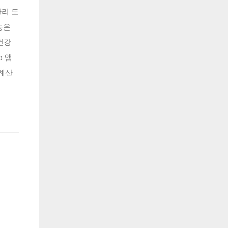
관리 도
능은
건강
p 앱
 계산