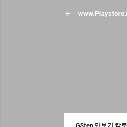
www.Playstore.
GStep 만보기 칼