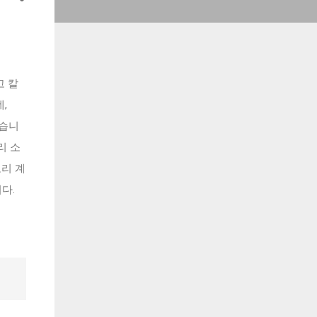
고 칼
,
있습니
리 소
로리 계
다.