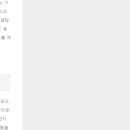
는 기
 소모
이클링
도 등
를 객
 모드
탕으로
전거
활동을