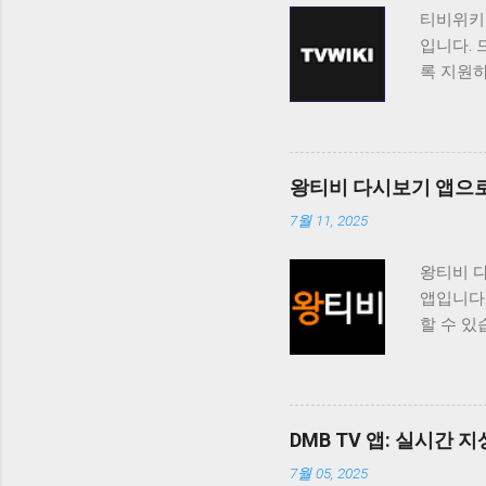
티비위키
입니다. 
록 지원
티비위키
보고 싶
료로 제
니다. 티
왕티비 다시보기 앱으로
능을 제공
7월 11, 2025
청할 수 
도록 제
왕티비 
쉽게 접근
앱입니다
도록 지
할 수 있
위해 지
사용자들
는 다양
점입니다
니다. 
니다. 
기에서 
있습니다.
을 적극
DMB TV 앱: 실시간
제든지 
위키는 
7월 05, 2025
트 경험