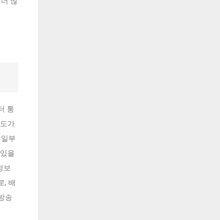
 더 많
터 통
감도가
 일부
 있을
정보
, 배
 방송