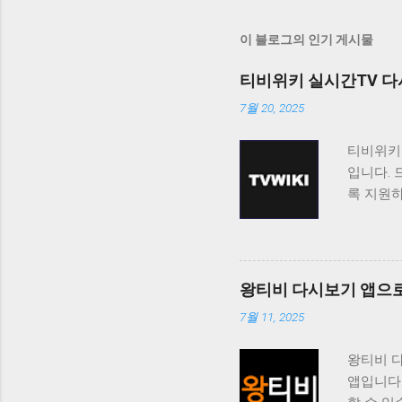
이 블로그의 인기 게시물
티비위키 실시간TV 다
7월 20, 2025
티비위키
입니다. 
록 지원
티비위키
보고 싶
료로 제
니다. 티
왕티비 다시보기 앱으로
능을 제공
7월 11, 2025
청할 수 
도록 제
왕티비 
쉽게 접근
앱입니다
도록 지