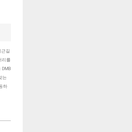
퇴근길
머리를
 DMB
맞는
이동하