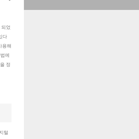
 되었
 있다
 사용해
방법에
을 정
디지털