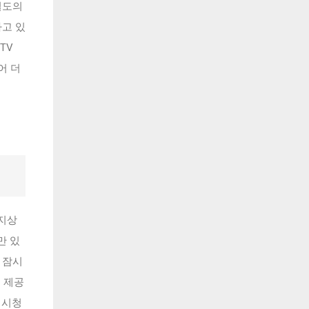
별도의
하고 있
TV
어 더
 지상
만 있
 잠시
이 제공
 시청