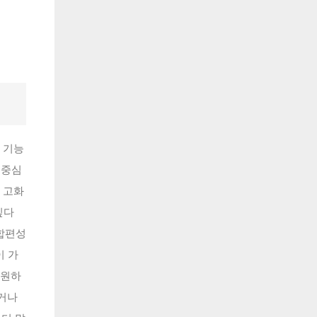
 기능
 중심
을 고화
싶다
종합편성
이 가
 원하
치거나