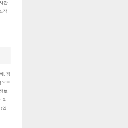
유사한
 조작
째, 정
경우도
정보,
 여
(일