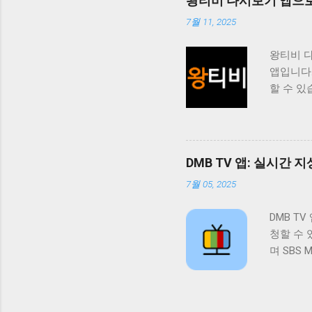
왕티비 다시보기 앱으로
능을 제공
7월 11, 2025
청할 수 
도록 제
왕티비 
쉽게 접근
앱입니다
도록 지
할 수 있
위해 지
사용자들
는 다양
점입니다
니다. 
니다. 
기에서 
있습니다.
을 적극
DMB TV 앱: 실시간
제든지 
위키는 
7월 05, 2025
트 경험
인먼트 
이 앱을 
하는 콘
DMB T
다양한 
의 니즈
청할 수 
왕티비 
다할 것입
며 SBS
고 할 수
공하는 앱
제공합니
는 엔터테
이 시청
청할 수
누구나 쉽
의 회원