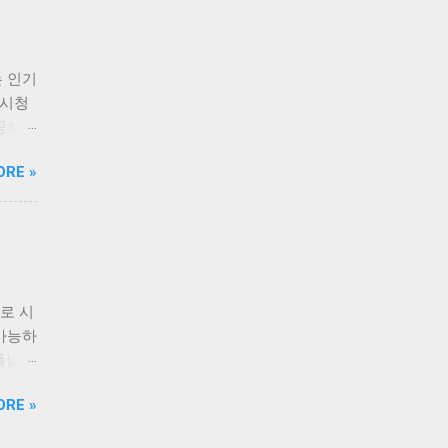
로 시
수 있
그램을
 인기
 있
 시청
하기
제공하여
제공되
료라는
노력합
ORE »
 있습
한 기
할 수
피드백
을 언
 티비
테인먼
엔터테
자들은
든 원
. 또한
사용자
로 시
니다.
최선을
 가능하
앱이라
스를 제
 폭넓게
 제공하
담 없
를 시
ORE »
단하여
 별도
램을 놓
관적인