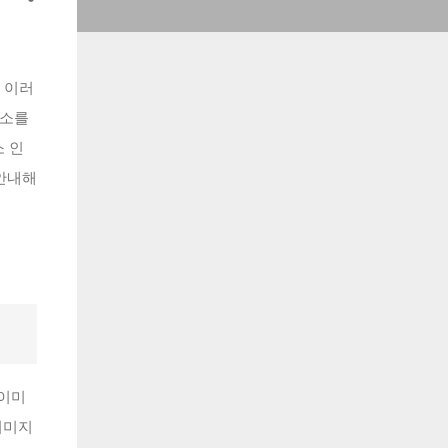
 이러
채소를
소 인
 안내해
 이미
이미지