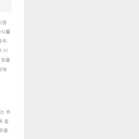
조명
인식률
경우,
서 시
 얻을
성능
는 유
욱 쉽
 유용