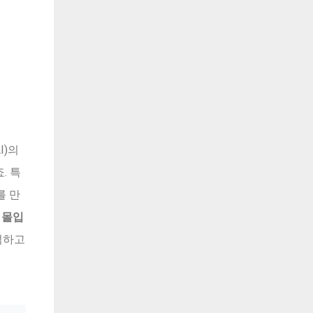
I)의
. 특
를 만
 몰입
분석하고