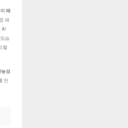
변이 때
정 패
AI
 있습
요할
가능성
를 만