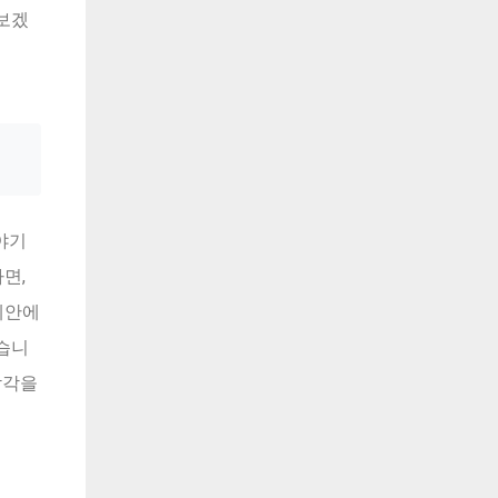
보겠
야기
면,
제안에
습니
착각을