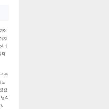
 뛰어
예상치
반전이
의적
은 분
있도
 장점
그날의
.