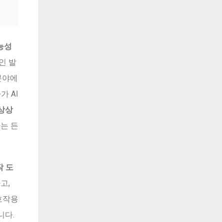
능성
인 발
분야에
가 AI
상상
는 든
작 도
고,
호작용
니다.