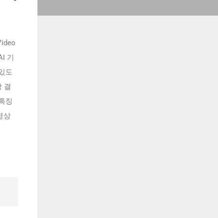
deo
I 기
 있도
 결
 특징
영상