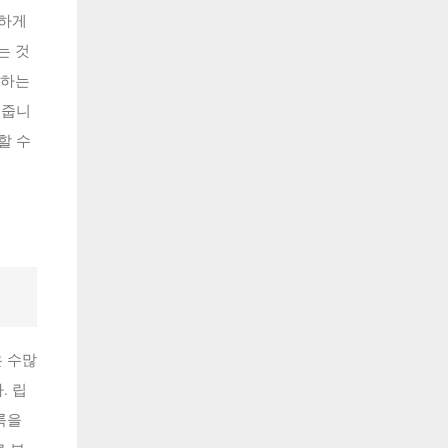
세하게
는 것
선하는
 줍니
할 수
은 수많
. 립
룩을