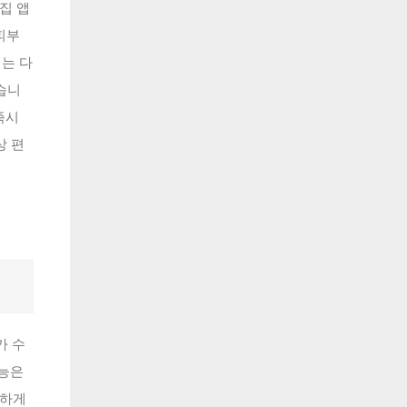
집 앱
피부
치는 다
습니
즉시
상 편
가 수
기능은
능하게