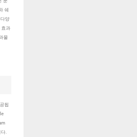
른 분
와 쉐
 다양
 효과
결과물
제공됩
le
am
다.