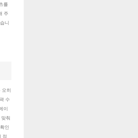
텐츠를
해 주
있습니
은 오히
곽 수
 메이
 맞춰
 확인
 점