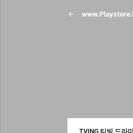
www.Playstore.
TVING 티빙 드