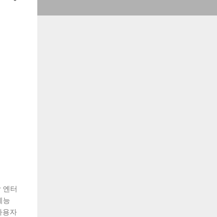
합 엔터
예능
사용자