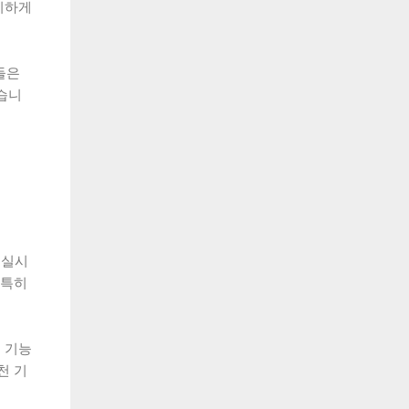
리하게
들은
습니
 실시
 특히
 기능
천 기