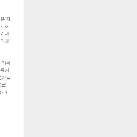
은 자
. 또
로 새
 다채
 기록
 즐거
용자들
도를
하고