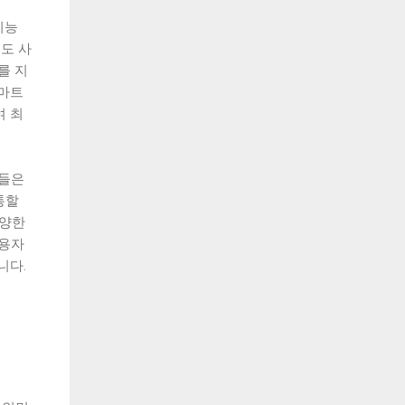
기능
도 사
를 지
스마트
여 최
자들은
통할
다양한
사용자
니다.