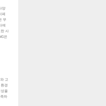
 다양
터페
은 무
용자에
한 사
NG은
와 고
 환경
근성을
만족하