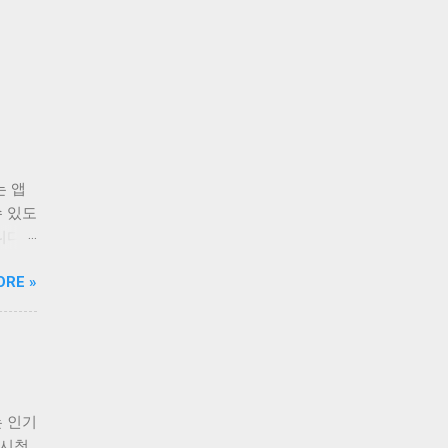
는 앱
수 있도
니다.
 즐겨
ORE »
를 무
 있습
한 기
로 시
수 있
그램을
 인기
 있
 시청