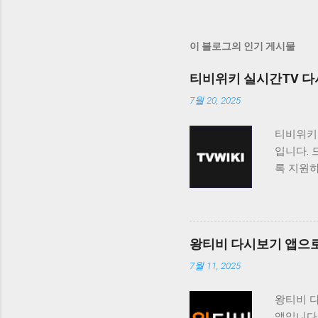
이 블로그의 인기 게시물
티비위키 실시간TV 다
7월 20, 2025
티비위키
입니다. 
록 지원
티비위키
보고 싶
료로 제
니다. 티
왕티비 다시보기 앱으로
능을 제공
7월 11, 2025
청할 수 
도록 제
왕티비 
쉽게 접근
앱입니다