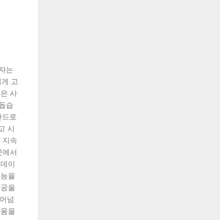
용자는
에게 고
은 사
 돕습
안드로
고 시
 지속
곳에서
업데이
기능을
제공을
뛰어넘
거움을