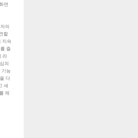
 화면
용자의
발견할
 지속
를 즐
 라
중심의
 기능
을 다
고 새
를 제