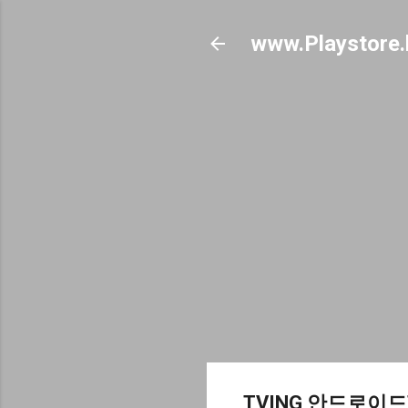
www.Playstore.
TVING 안드로이