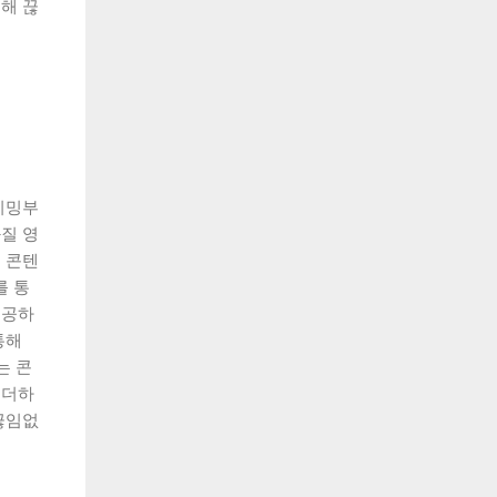
해 끊
리밍부
질 영
 콘텐
를 통
제공하
통해
는 콘
 더하
끊임없