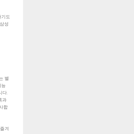
하기도
 삼성
는 별
예능
니다.
록과
선사합
 즐겨