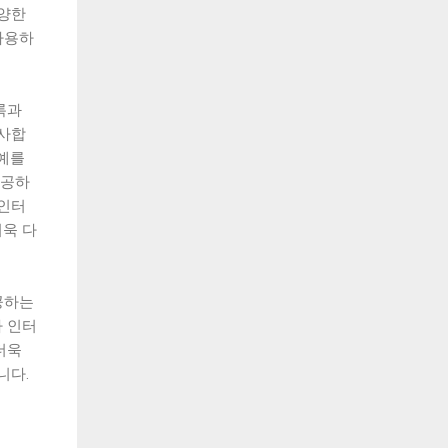
다양한
사용하
록과
선사합
 예를
제공하
 인터
욱 다
공하는
 인터
더욱
니다.