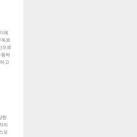
기기에
구독료
간으로
사용하
가하고
양한
관적이
 스포