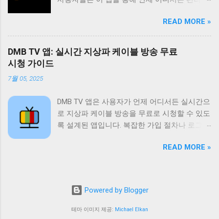
은 사용자가 현재 방송 중인 채널을 바로 시청할
게 좋아하는 방송을 시청할 수 있습니다. 특히
수 있도록 지원하며 다시보기 기능은 놓친 프로
READ MORE »
드라마 예능 스포츠 뉴스 등 다양한 장르의 콘텐
그램을 언제든지 다시 볼 수 있도록 제공합니다.
츠를 제공하여 사용자들의 폭넓은 취향을 만족
또한 즐겨찾기 기능을 통해 자주 시청하는 채널
시키고 있습니다. 이 앱의 가장 큰 장점은 무료
이나 프로그램을 쉽게 접근할 수 있도록 돕고 검
DMB TV 앱: 실시간 지상파 케이블 방송 무료
라는 점입니다. 별도의 회원가입이나 결제 없이
색 기능을 통해 원하는 콘텐츠를 빠르게 찾을 수
시청 가이드
모든 콘텐츠를 자유롭게 이용할 수 있습니다. 또
있도록 지원합니다. 티비위키는 사용자에게 편
7월 05, 2025
한 사용자 인터페이스가 직관적이고 간편하여
리하고 풍부한 시청 경험을 제공하기 위해 지속
누구나 쉽게 앱을 사용할 수 있습니다. 실시간
적으로 업데이트와 개선을 진행하고 있습니다.
DMB TV 앱은 사용자가 언제 어디서든 실시간으
방송 시청 기능은 물론 다시보기 기능도 제공하
티비위키는 무료로 제공되는 다양한 콘텐츠 외
로 지상파 케이블 방송을 무료로 시청할 수 있도
여 놓친 방송을 언제든지 다시 볼 수 있습니다.
에도 사용자에게 최적화된 시청 환경을 제공하
록 설계된 앱입니다. 복잡한 가입 절차나 로그인
왕티비 다시보기는 사용자들에게 다양한 엔터
기 위해 노력합니다. 사용자 인터페이스는 직관
없이 바로 사용 가능하며 SBS MBC 등 주요 방
테인먼트 경험을 제공하며 무료라는 장점 덕분
적이고 사용하기 쉽게 설계되어 있으며 다양한
READ MORE »
송 채널은 물론 다양한 케이블 채널과 DMB 채널
에 많은 사랑을 받고 있습니다. 사용자들은 이
기기에서 원활하게 작동하도록 최적화되어 있
까지 폭넓게 제공합니다. 데이터 사용량을 최소
앱을 통해 시간과 장소에 구애받지 않고 좋아하
습니다. 또한 티비위키는 사용자 피드백을 적극
화하여 와이파이 환경이 아닌 곳에서도 부담 없
는 방송을 즐길 수 있습니다. 또한 다양한 장르
적으로 수렴하여 앱의 기능과 성능을 지속적으
이 시청할 수 있도록 최적화되어 있으며 사용자
의 콘텐츠를 제공하여 사용자들의 다양한 취향
Powered by Blogger
로 개선하고 있습니다. 티비위키는 단순한 TV
인터페이스가 직관적이고 간단하여 누구나 쉽
을 만족시키고 있습니다. 왕티비 다시보기는 사
시청 앱을 넘어 사용자에게 즐거움과 편리함을
게 이용할 수 있습니다. 이 앱은 바쁜 일상 속에
테마 이미지 제공:
Michael Elkan
용자들에게 즐거움과 편리함을 동시에 제공하
제공하는 엔터테인먼트 플랫폼으로 자리매김하
서 좋아하는 프로그램을 놓치지 않도록 도와주