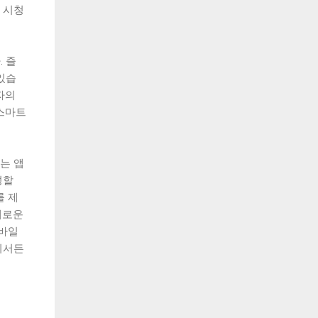
 시청
. 즐
있습
자의
스마트
는 앱
성할
를 제
새로운
모바일
디서든