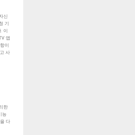
 자신
청 기
. 이
V 앱
사항이
고 사
편리한
기능
을 다