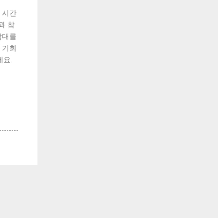
 시간
과 참
감대를
 기회
세요.