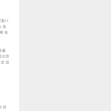
공합니
츠 등
록 최
송을
중요한
로 업
와 편