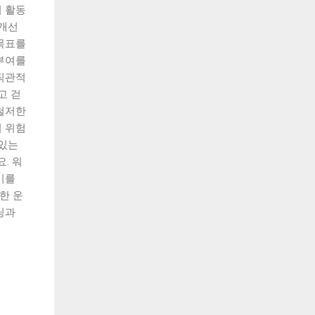
 활동
 개선
목표를
부여를
직관적
고 걷
철저한
 위험
 있는
. 워
기를
한 운
닝과