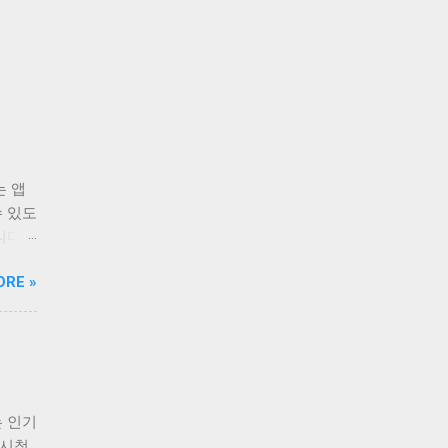
는 앱
수 있도
니다.
 즐겨
ORE »
를 무
 있습
한 기
로 시
수 있
그램을
 인기
 있
 시청