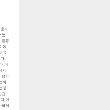
사용자
트는
 활동
 이동
을 유
다.
. 워
용자
사용자
안전하
 건강
습관
자 인
단하게