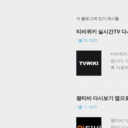
이 블로그의 인기 게시물
티비위키 실시간TV 다
7월 20, 2025
티비위키
입니다. 
록 지원
티비위키
보고 싶
료로 제
니다. 티
왕티비 다시보기 앱으로
능을 제공
7월 11, 2025
청할 수 
도록 제
왕티비 
쉽게 접근
앱입니다