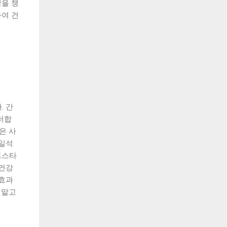
을 챙
여 건
. 간
더합
은 사
 일석
프스타
 건강
 효과
 말고