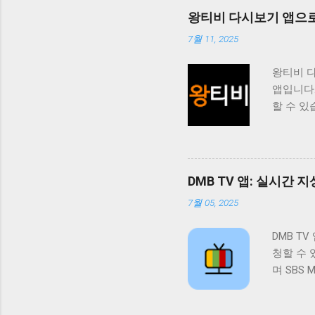
니다. 티
왕티비 다시보기 앱으로
능을 제공
7월 11, 2025
청할 수 
도록 제
왕티비 
쉽게 접근
앱입니다
도록 지
할 수 있
위해 지
사용자들
는 다양
점입니다
니다. 
니다. 
기에서 
있습니다.
을 적극
DMB TV 앱: 실시간
제든지 
위키는 
7월 05, 2025
트 경험
인먼트 
이 앱을 
하는 콘
DMB T
다양한 
의 니즈
청할 수 
왕티비 
다할 것입
며 SBS
고 할 수
공하는 앱
제공합니
는 엔터테
이 시청
청할 수