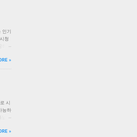
한 기
로 시
수 있
그램을
 인기
 있
 시청
하기
제공하여
제공되
료라는
노력합
ORE »
 있습
한 기
할 수
피드백
을 언
 티비
테인먼
엔터테
자들은
든 원
. 또한
사용자
로 시
니다.
최선을
 가능하
앱이라
스를 제
 폭넓게
 제공하
담 없
를 시
ORE »
단하여
 별도