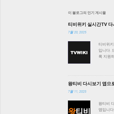
이 블로그의 인기 게시물
티비위키 실시간TV 다
7월 20, 2025
티비위키
입니다. 
록 지원
티비위키
보고 싶
료로 제
니다. 티
왕티비 다시보기 앱으로
능을 제공
7월 11, 2025
청할 수 
도록 제
왕티비 
쉽게 접근
앱입니다
도록 지