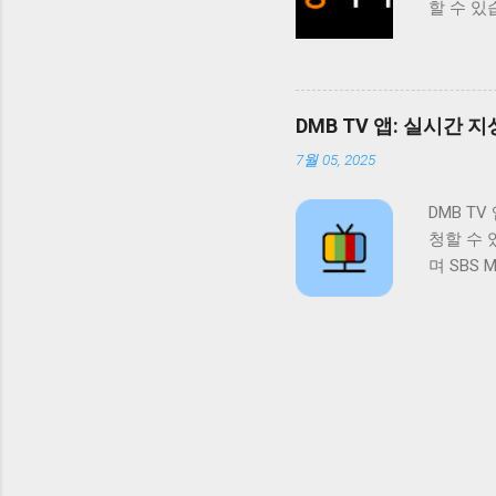
할 수 있
위해 지
사용자들
는 다양
점입니다
니다. 
니다. 
기에서 
있습니다.
을 적극
DMB TV 앱: 실시간
제든지 
위키는 
7월 05, 2025
트 경험
인먼트 
이 앱을 
하는 콘
DMB T
다양한 
의 니즈
청할 수 
왕티비 
다할 것입
며 SBS
고 할 수
공하는 앱
제공합니
는 엔터테
이 시청
청할 수
누구나 쉽
의 회원
치지 않
인터페이스
식 중에 
뷰 왕티
습니다. 
양한 콘텐
하며 드
자들은 
시청을 통
다. 일