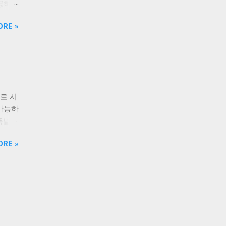
제공하여
제공되
료라는
노력합
ORE »
 있습
한 기
할 수
피드백
을 언
 티비
테인먼
엔터테
자들은
든 원
. 또한
사용자
로 시
니다.
최선을
 가능하
앱이라
스를 제
 폭넓게
 제공하
담 없
를 시
ORE »
단하여
 별도
램을 놓
관적인
간 휴
및 리
수 있
로 다
 선사
 사용
 뉴스
있습니
 사용
적으로